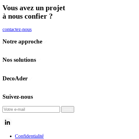
Vous avez un projet
à nous confier ?
contactez-nous
Notre approche
Concevoir
Fabriquer
Nos solutions
Déployer
Communication visuelle et événementielle
Habillage des espaces
DecoAder
Flotte de véhicules
Transport public
Nos équipes
Protection des vitrages
Nos engagements
Suivez-nous
Notre ambition
Nos partenaires
Confidentialité