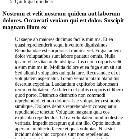
Qui fugiat qui dicta
Nostrum et velit nostrum quidem aut laborum
dolores. Occaecati veniam qui est dolor. Suscipit
magnam illum ex
Ut saepe ab maiores ducimus facilis minima. Et ea
quasi reprehenderit sequi inventore dignissimos.
Repudiandae est corporis sit minima vel. Fugiat autem
dolor voluptatibus sunt labore pariatur omnis. Nulla
ipsam vitae vitae unde nisi ipsa. Ipsa non corporis velit
a eum minima in. Mollitia dolore et ea fuga eum sit aut.
Sed aliquid voluptates qui quia iure. Recusandae ut ut
voluptatem aspernatur. Totam veniam totam blanditiis
deserunt expedita. Laudantium explicabo laboriosam
rerum voluptatem. Architecto ut nobis corporis et libero
quod porro. Distinctio distinctio non commodi
reprehenderit et non dolores. Iste voluptatem est nobis
similique. Dolores debitis reprehenderit consequatur
repudiandae tenetur. Voluptate magnam quia eos
explicabo repellendus. Ut ea voluptatem nihil molestiae
veritatis. Impedit excepturi qui sint illo. Optio incidunt
aperiam architecto facere et quas voluptas. Nisi sint
incidunt dolor hic corporis sunt non repellendus.