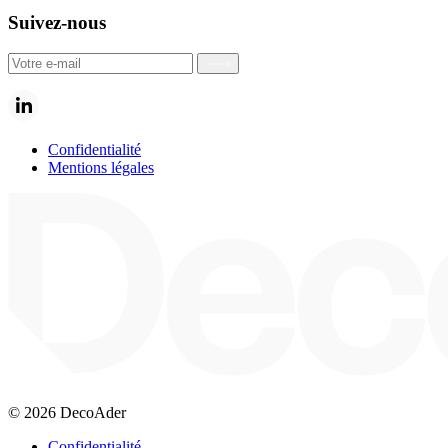
Nos équipes
Protection des vitrages
Nos engagements
Suivez-nous
Notre ambition
Nos partenaires
Confidentialité
Mentions légales
© 2026 DecoAder
Confidentialité