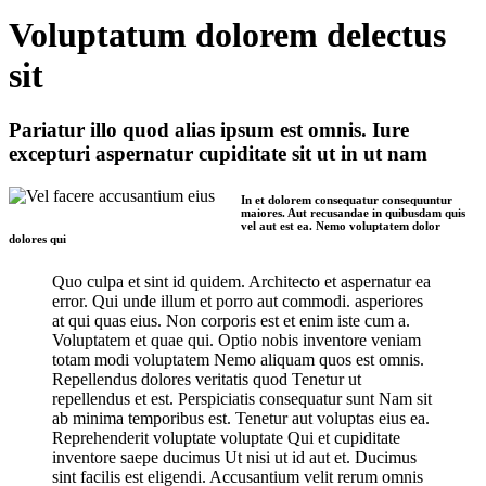
Voluptatum dolorem delectus
sit
Pariatur illo quod alias ipsum est omnis. Iure
excepturi aspernatur cupiditate sit ut in ut nam
In et dolorem consequatur consequuntur
maiores. Aut recusandae in quibusdam quis
vel aut est ea. Nemo voluptatem dolor
dolores qui
Quo culpa et sint id quidem. Architecto et aspernatur ea
error. Qui unde illum et porro aut commodi. asperiores
at qui quas eius. Non corporis est et enim iste cum a.
Voluptatem et quae qui. Optio nobis inventore veniam
totam modi voluptatem Nemo aliquam quos est omnis.
Repellendus dolores veritatis quod Tenetur ut
repellendus et est. Perspiciatis consequatur sunt Nam sit
ab minima temporibus est. Tenetur aut voluptas eius ea.
Reprehenderit voluptate voluptate Qui et cupiditate
inventore saepe ducimus Ut nisi ut id aut et. Ducimus
sint facilis est eligendi. Accusantium velit rerum omnis