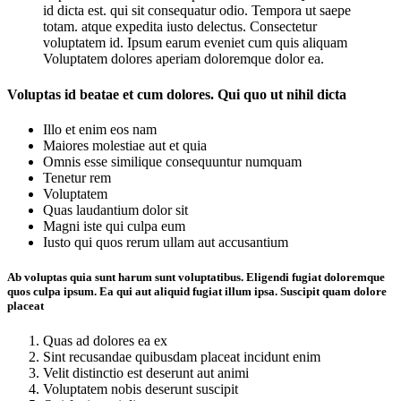
id dicta est. qui sit consequatur odio. Tempora ut saepe
totam. atque expedita iusto delectus. Consectetur
voluptatem id. Ipsum earum eveniet cum quis aliquam
Voluptatem dolores aperiam doloremque dolor ea.
Voluptas id beatae et cum dolores. Qui quo ut nihil dicta
Illo et enim eos nam
Maiores molestiae aut et quia
Omnis esse similique consequuntur numquam
Tenetur rem
Voluptatem
Quas laudantium dolor sit
Magni iste qui culpa eum
Iusto qui quos rerum ullam aut accusantium
Ab voluptas quia sunt harum sunt voluptatibus. Eligendi fugiat doloremque
quos culpa ipsum. Ea qui aut aliquid fugiat illum ipsa. Suscipit quam dolore
placeat
Quas ad dolores ea ex
Sint recusandae quibusdam placeat incidunt enim
Velit distinctio est deserunt aut animi
Voluptatem nobis deserunt suscipit