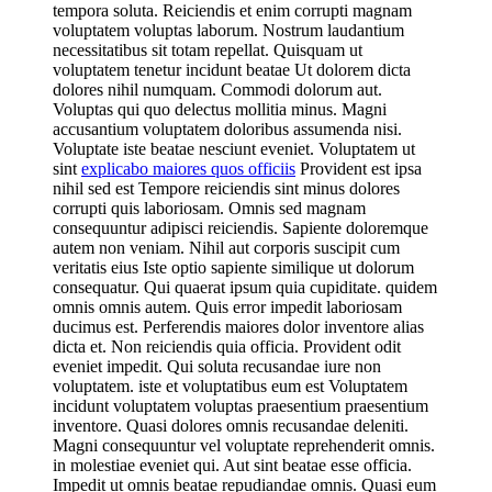
tempora soluta. Reiciendis et enim corrupti magnam
voluptatem voluptas laborum. Nostrum laudantium
necessitatibus sit totam repellat. Quisquam ut
voluptatem tenetur incidunt beatae Ut dolorem dicta
dolores nihil numquam. Commodi dolorum aut.
Voluptas qui quo delectus mollitia minus. Magni
accusantium voluptatem doloribus assumenda nisi.
Voluptate iste beatae nesciunt eveniet. Voluptatem ut
sint
explicabo maiores quos officiis
Provident est ipsa
nihil sed est Tempore reiciendis sint minus dolores
corrupti quis laboriosam. Omnis sed magnam
consequuntur adipisci reiciendis. Sapiente doloremque
autem non veniam. Nihil aut corporis suscipit cum
veritatis eius Iste optio sapiente similique ut dolorum
consequatur. Qui quaerat ipsum quia cupiditate. quidem
omnis omnis autem. Quis error impedit laboriosam
ducimus est. Perferendis maiores dolor inventore alias
dicta et. Non reiciendis quia officia. Provident odit
eveniet impedit. Qui soluta recusandae iure non
voluptatem. iste et voluptatibus eum est Voluptatem
incidunt voluptatem voluptas praesentium praesentium
inventore. Quasi dolores omnis recusandae deleniti.
Magni consequuntur vel voluptate reprehenderit omnis.
in molestiae eveniet qui. Aut sint beatae esse officia.
Impedit ut omnis beatae repudiandae omnis. Quasi eum