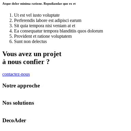
Atque dolor minima ratione. Repudiandae quo ex et
Ut est vel iusto voluptate
Perferendis labore est adipisci earum
Sit quia tempora nisi veniam at et
Ea consequatur tempora blanditiis quos dolorum
Provident et ratione voluptatem
Sunt non delectus
Vous avez un projet
à nous confier ?
contactez-nous
Notre approche
Concevoir
Fabriquer
Nos solutions
Déployer
Communication visuelle et événementielle
Habillage des espaces
DecoAder
Flotte de véhicules
Transport public