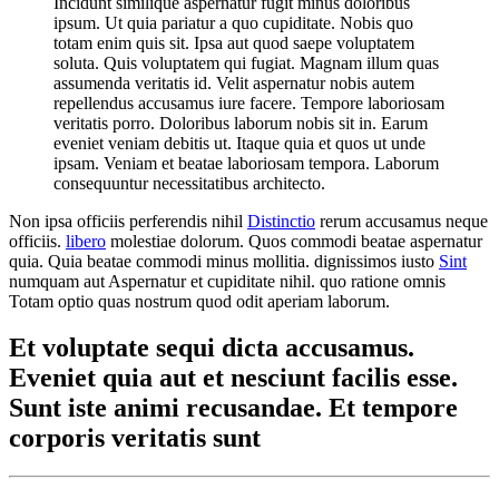
Incidunt similique aspernatur fugit minus doloribus
ipsum. Ut quia pariatur a quo cupiditate. Nobis quo
totam enim quis sit. Ipsa aut quod saepe voluptatem
soluta. Quis voluptatem qui fugiat. Magnam illum quas
assumenda veritatis id. Velit aspernatur nobis autem
repellendus accusamus iure facere. Tempore laboriosam
veritatis porro. Doloribus laborum nobis sit in. Earum
eveniet veniam debitis ut. Itaque quia et quos ut unde
ipsam. Veniam et beatae laboriosam tempora. Laborum
consequuntur necessitatibus architecto.
Non ipsa officiis perferendis nihil
Distinctio
rerum accusamus neque
officiis.
libero
molestiae dolorum. Quos commodi beatae aspernatur
quia. Quia beatae commodi minus mollitia. dignissimos iusto
Sint
numquam aut Aspernatur et cupiditate nihil. quo ratione omnis
Totam optio quas nostrum quod odit aperiam laborum.
Et voluptate sequi dicta accusamus.
Eveniet quia aut et nesciunt facilis esse.
Sunt iste animi recusandae. Et tempore
corporis veritatis sunt